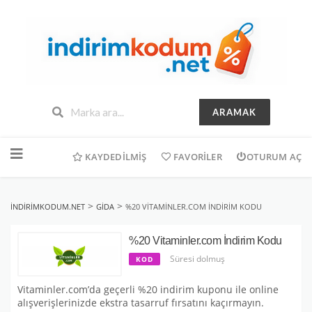
ARAMAK
İçeriğe
geç
KAYDEDILMIŞ
FAVORILER
OTURUM AÇ
>
>
INDIRIMKODUM.NET
GIDA
%20 VITAMINLER.COM İNDIRIM KODU
%20 Vitaminler.com İndirim Kodu
Süresi dolmuş
KOD
Vitaminler.com’da geçerli %20 indirim kuponu ile online
alışverişlerinizde ekstra tasarruf fırsatını kaçırmayın.