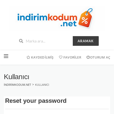
ARAMAK
İçeriğe
geç
KAYDEDILMIŞ
FAVORILER
OTURUM AÇ
Kullanıcı
>
INDIRIMKODUM.NET
KULLANICI
Reset your password