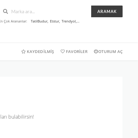
ARAMAK
En Çok Arananlar:
TatilBudur
,
Etstur
,
Trendyol
,...
KAYDEDILMIŞ
FAVORILER
OTURUM AÇ
rı bulabilirsin!