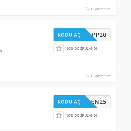
0 Comments
APP20
KODU AÇ
100% DOĞRULANDI
lı
0 Comments
HEMEN25
KODU AÇ
100% DOĞRULANDI