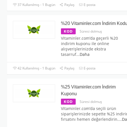
37 Kullanılmış - 1 Bugün
Paylaş
E-posta
%20 Vitaminler.com İndirim Kod
KOD
Süresi dolmuş
Vitaminler.com’da geçerli %20
indirim kuponu ile online
alışverişlerinizde ekstra
tasarruf
...
Daha
42 Kullanılmış - 1 Bugün
Paylaş
E-posta
%25 Vitaminler.com İndirim
Kuponu
KOD
Süresi dolmuş
Vitaminler.com’da seçili ürün
siparişlerinizde sepette %25 indir
fırsatını hemen değerlendirin.
...
Da