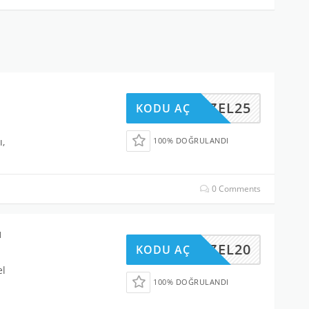
OZEL25
KODU AÇ
ı,
100% DOĞRULANDI
0 Comments
u
OZEL20
KODU AÇ
el
100% DOĞRULANDI