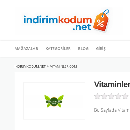
İçeriğe
geç
MAĞAZALAR
KATEGORILER
BLOG
GIRIŞ
>
INDIRIMKODUM.NET
VITAMINLER.COM
Vitaminle
Bu Sayfada Vitami