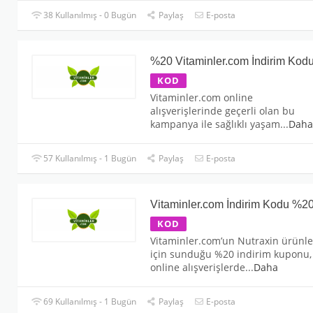
38 Kullanılmış - 0 Bugün
Paylaş
E-posta
%20 Vitaminler.com İndirim Kod
KOD
Vitaminler.com online
alışverişlerinde geçerli olan bu
kampanya ile sağlıklı yaşam
...
Daha
57 Kullanılmış - 1 Bugün
Paylaş
E-posta
Vitaminler.com İndirim Kodu %2
KOD
Vitaminler.com’un Nutraxin ürünle
için sunduğu %20 indirim kuponu,
online alışverişlerde
...
Daha
69 Kullanılmış - 1 Bugün
Paylaş
E-posta