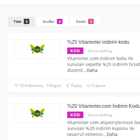
Tüm
Kodlar
Deals
8
8
0
%25 Vitaminler indirim kodu
KOD
Süresi dolmuş
Vitaminler.com indirim kodu ile
sunulan sepette %25 indirim fırsat
düzenli
...
Daha
10 Kullanılmış - 0 Bugün
Paylaş
E-posta
%20 Vitaminler.com İndirim Kod
KOD
Süresi dolmuş
Vitaminler.com alışverişlerinize öz
sunulan %20 indirim kuponu ile
tasarruf etmenin
...
Daha