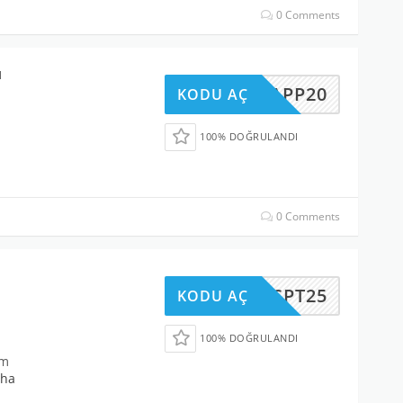
0 Comments
u
APP20
KODU AÇ
100% DOĞRULANDI
0 Comments
SPT25
KODU AÇ
100% DOĞRULANDI
im
ha