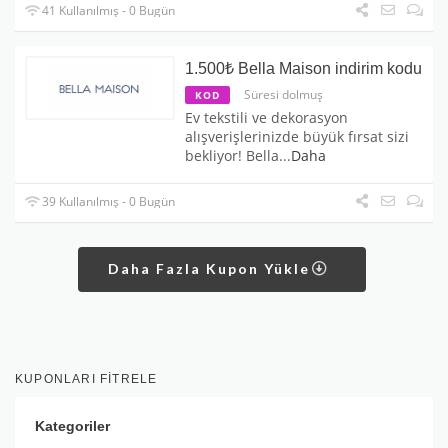
41 Kullanılmış - 0 Bugün
1.500₺ Bella Maison indirim kodu
Süresi dolmuş
KOD
Ev tekstili ve dekorasyon
alışverişlerinizde büyük fırsat sizi
bekliyor! Bella
...
Daha
39 Kullanılmış - 0 Bugün
Daha Fazla Kupon Yükle
KUPONLARI FITRELE
Kategoriler