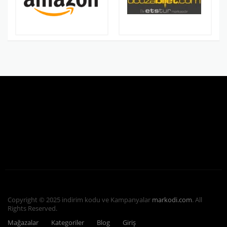
Copyright © 2025 indirim kodu ve Kampanyalar
markodi.com
. All
Rights Reserved.
Mağazalar
Kategoriler
Blog
Giriş