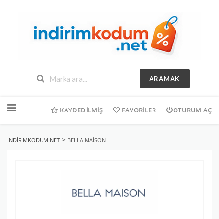
ARAMAK
İçeriğe
geç
KAYDEDILMIŞ
FAVORILER
OTURUM AÇ
>
INDIRIMKODUM.NET
BELLA MAISON