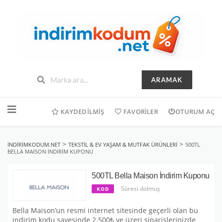
ARAMAK
İçeriğe
geç
KAYDEDILMIŞ
FAVORILER
OTURUM AÇ
>
>
INDIRIMKODUM.NET
TEKSTIL & EV YAŞAM & MUTFAK ÜRÜNLERI
500TL
BELLA MAISON İNDIRIM KUPONU
500TL Bella Maison İndirim Kuponu
Süresi dolmuş
KOD
Bella Maison’un resmi internet sitesinde geçerli olan bu
indirim kodu sayesinde 2.500₺ ve üzeri siparişlerinizde