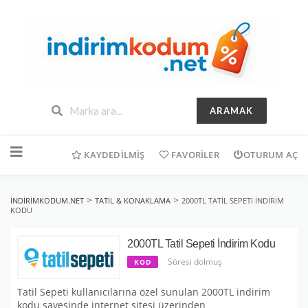
ARAMAK
İçeriğe
geç
KAYDEDILMIŞ
FAVORILER
OTURUM AÇ
>
>
INDIRIMKODUM.NET
TATIL & KONAKLAMA
2000TL TATIL SEPETI İNDIRIM
KODU
2000TL Tatil Sepeti İndirim Kodu
Süresi dolmuş
KOD
Tatil Sepeti kullanıcılarına özel sunulan 2000TL indirim
kodu sayesinde internet sitesi üzerinden