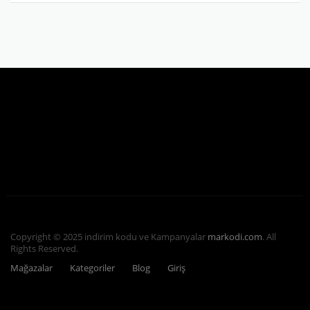
Copyright © 2025 indirim kodu ve Kampanyalar
markodi.com
. All
Rights Reserved.
Mağazalar
Kategoriler
Blog
Giriş