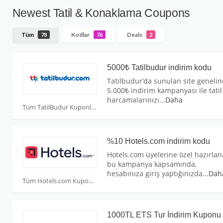
Newest Tatil & Konaklama Coupons
Tüm
Kodlar
Deals
78
76
2
5000₺ Tatilbudur indirim kodu
Tatilbudur’da sunulan site geneli
5.000₺ indirim kampanyası ile tatil
harcamalarınızı
...
Daha
Tüm TatilBudur Kuponları
%10 Hotels.com indirim kodu
Hotels.com üyelerine özel hazırla
bu kampanya kapsamında,
hesabınıza giriş yaptığınızda
...
Dah
Tüm Hotels.com Kuponları
1000TL ETS Tur İndirim Kuponu