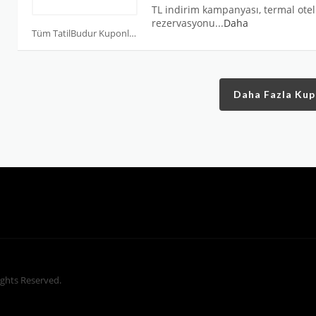
TL indirim kampanyası, termal otel
rezervasyonu
...
Daha
Tüm TatilBudur Kuponları
Daha Fazla Ku
Rights Reserved.