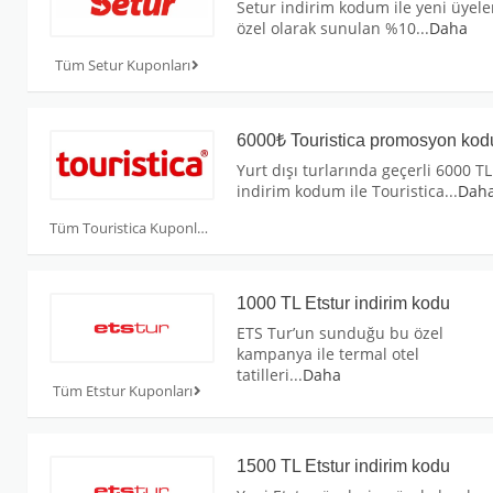
Setur indirim kodum ile yeni üyele
özel olarak sunulan %10
...
Daha
Tüm Setur Kuponları
6000₺ Touristica promosyon kod
Yurt dışı turlarında geçerli 6000 TL
indirim kodum ile Touristica
...
Dah
Tüm Touristica Kuponları
1000 TL Etstur indirim kodu
ETS Tur’un sunduğu bu özel
kampanya ile termal otel
tatilleri
...
Daha
Tüm Etstur Kuponları
1500 TL Etstur indirim kodu