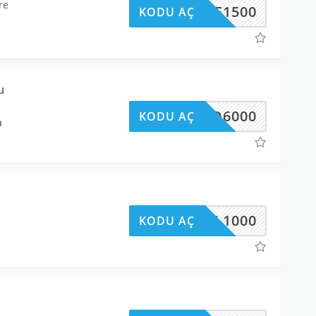
re
UYE1500
KODU AÇ
u
YD6000
KODU AÇ
a
RMAL1000
KODU AÇ