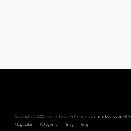
Copyright © 2025 indirim kodu ve Kampanyalar
markodi.com
. All 
Mağazalar
Kategoriler
Blog
Giriş