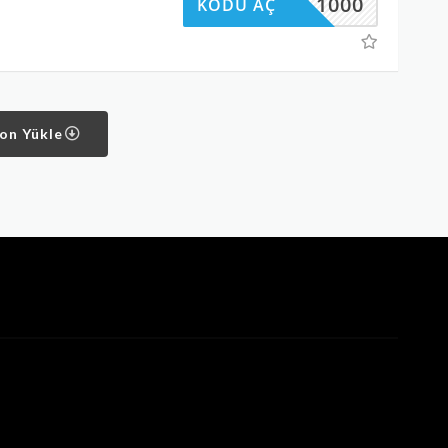
RMAL1000
KODU AÇ
pon Yükle