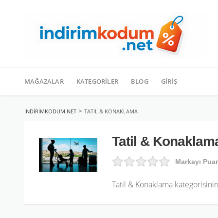
İçeriğe
geç
MAĞAZALAR
KATEGORILER
BLOG
GIRIŞ
>
INDIRIMKODUM.NET
TATIL & KONAKLAMA
Tatil & Konaklam
Markayı Pua
Tatil & Konaklama kategorisin