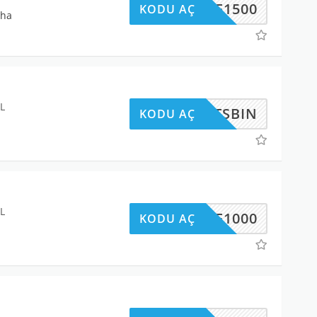
UYE1500
KODU AÇ
ha
L
ETSBIN
KODU AÇ
L
UYE1000
KODU AÇ