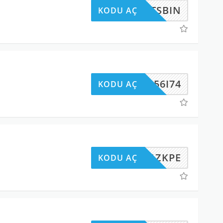
ETSBIN
KODU AÇ
TBJ56I74
KODU AÇ
3611ZKPE
KODU AÇ