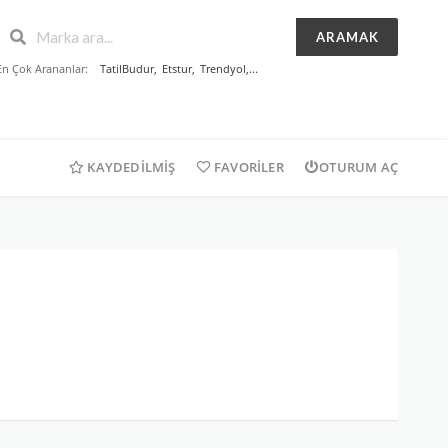
ARAMAK
En Çok Arananlar:
TatilBudur
,
Etstur
,
Trendyol
,...
KAYDEDILMIŞ
FAVORILER
OTURUM AÇ