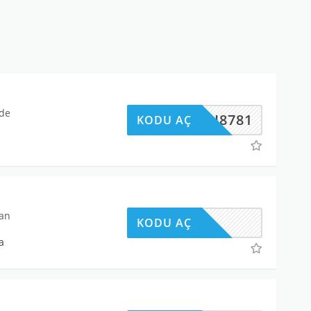
nde
HOPI8781
KODU AÇ
nan
KODU AÇ
a