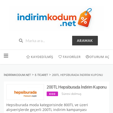
ARAMAK
İçeriğe
geç
KAYDEDILMIŞ
FAVORILER
OTURUM AÇ
>
>
INDIRIMKODUM.NET
E-TICARET
200TL HEPSIBURADA İNDIRIM KUPONU
200TL Hepsiburada İndirim Kuponu
Süresi dolmuş
KOD
Hepsiburada moda kategorisinde 800TL ve üzeri
alışverişlerde geçerli 200TL indirim kampanyası