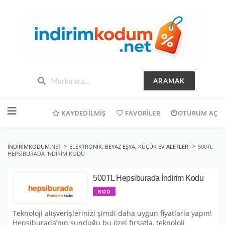
ARAMAK
İçeriğe
geç
KAYDEDILMIŞ
FAVORILER
OTURUM AÇ
>
>
INDIRIMKODUM.NET
ELEKTRONIK, BEYAZ EŞYA, KÜÇÜK EV ALETLERI
500TL
HEPSIBURADA İNDIRIM KODU
500TL Hepsiburada İndirim Kodu
KOD
Teknoloji alışverişlerinizi şimdi daha uygun fiyatlarla yapın!
Hepsiburada’nın sunduğu bu özel fırsatla, teknoloji