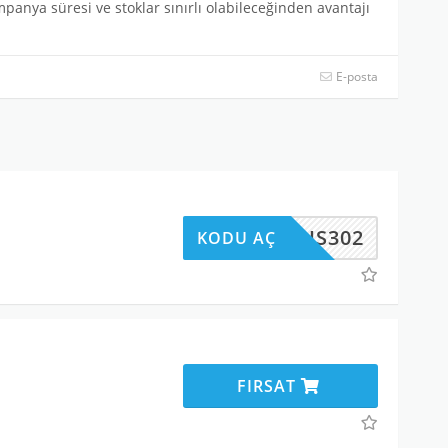
panya süresi ve stoklar sınırlı olabileceğinden avantajı
E-posta
HS302
KODU AÇ
FIRSAT