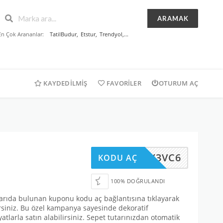
ARAMAK
En Çok Arananlar:
TatilBudur
,
Etstur
,
Trendyol
,...
KAYDEDILMIŞ
FAVORILER
OTURUM AÇ
HDY3VC6
KODU AÇ
100% DOĞRULANDI
ukarıda bulunan kuponu kodu aç bağlantısına tıklayarak
lirsiniz. Bu özel kampanya sayesinde dekoratif
tlarla satın alabilirsiniz. Sepet tutarınızdan otomatik