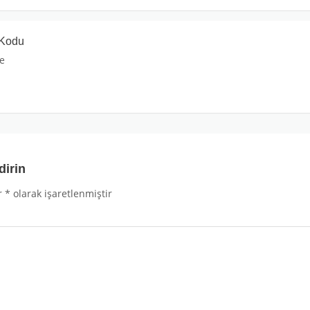
 Kodu
de
dirin
r
*
olarak işaretlenmiştir