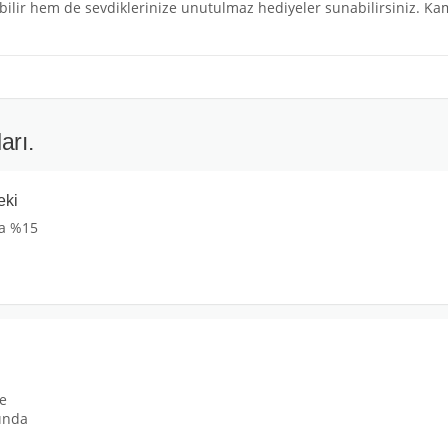
bilir hem de sevdiklerinize unutulmaz hediyeler sunabilirsiniz. Kam
arı.
eki
za %15
le
ında