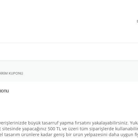
NDIRIM KUPONU
ponu
erişlerinizde büyük tasarruf yapma fırsatını yakalayabilirsiniz. Y
net sitesinde yapacağınız 500 TL ve üzeri tüm siparişlerde kullanabi
l tasarım ürünlere kadar geniş bir ürün yelpazesini daha uygun fiya