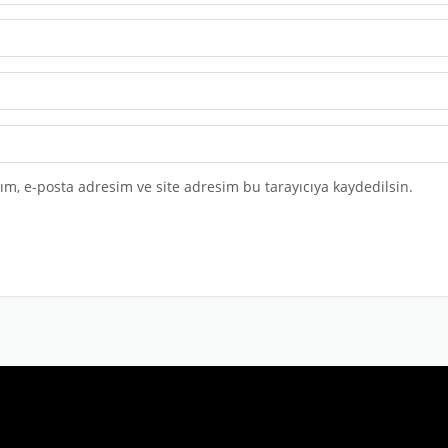
m, e-posta adresim ve site adresim bu tarayıcıya kaydedilsin.