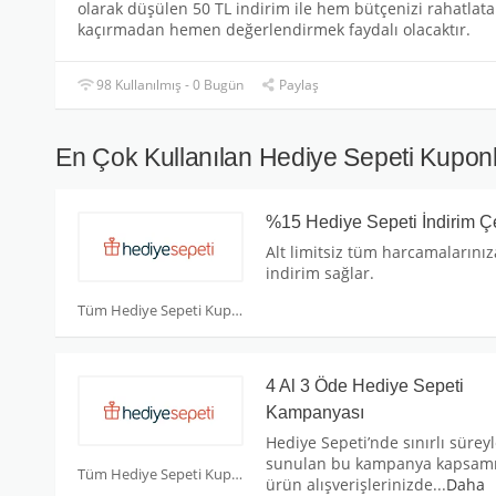
olarak düşülen 50 TL indirim ile hem bütçenizi rahatlata
kaçırmadan hemen değerlendirmek faydalı olacaktır.
98 Kullanılmış - 0 Bugün
Paylaş
En Çok Kullanılan Hediye Sepeti Kuponl
%15 Hediye Sepeti İndirim Ç
Alt limitsiz tüm harcamalarını
indirim sağlar.
Tüm Hediye Sepeti Kuponları
4 Al 3 Öde Hediye Sepeti
Kampanyası
Hediye Sepeti’nde sınırlı sürey
sunulan bu kampanya kapsam
Tüm Hediye Sepeti Kuponları
ürün alışverişlerinizde
...
Daha