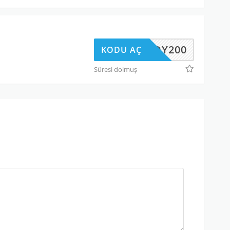
14HDY200
KODU AÇ
Süresi dolmuş