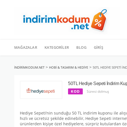
İçeriğe
geç
MAĞAZALAR
KATEGORILER
BLOG
GIRIŞ
>
>
INDIRIMKODUM.NET
HOBI & TASARIM & HEDIYE
50TL HEDIYE SEPETI İ
50TL Hediye Sepeti İndirim Ku
KOD
Süresi dolmuş
Hediye Sepeti’nin sunduğu 50 TL indirim kuponu ile alışv
hızlı ve ücretsiz şekilde edinebilir, Hediye Sepeti inter
ürünlerden kişiye özel hediyelere, sürpriz kutulardan öze