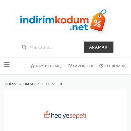
ARAMAK
İçeriğe
geç
KAYDEDILMIŞ
FAVORILER
OTURUM AÇ
>
INDIRIMKODUM.NET
HEDIYE SEPETI