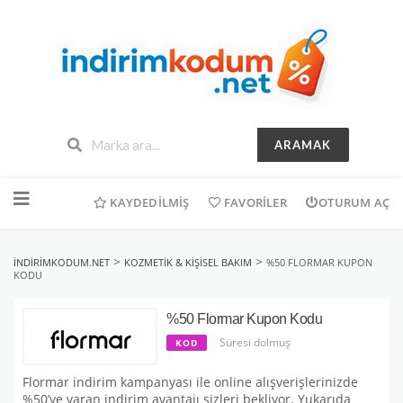
ARAMAK
İçeriğe
geç
KAYDEDILMIŞ
FAVORILER
OTURUM AÇ
>
>
INDIRIMKODUM.NET
KOZMETIK & KIŞISEL BAKIM
%50 FLORMAR KUPON
KODU
%50 Flormar Kupon Kodu
Süresi dolmuş
KOD
Flormar indirim kampanyası ile online alışverişlerinizde
%50’ye varan indirim avantajı sizleri bekliyor. Yukarıda