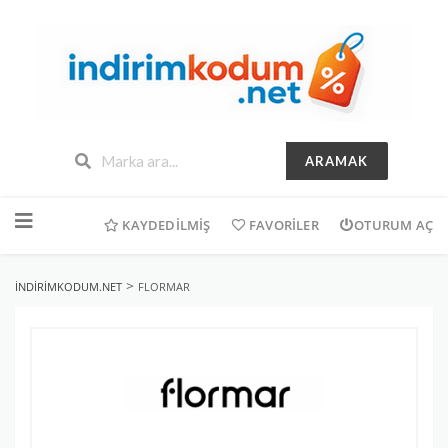
ARAMAK
İçeriğe
geç
KAYDEDILMIŞ
FAVORILER
OTURUM AÇ
>
INDIRIMKODUM.NET
FLORMAR