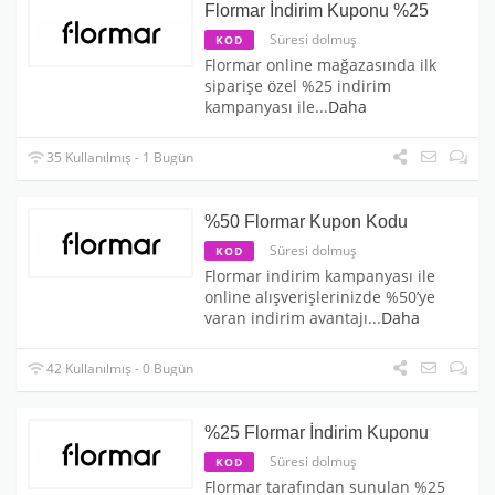
Flormar İndirim Kuponu %25
Süresi dolmuş
KOD
Flormar online mağazasında ilk
siparişe özel %25 indirim
kampanyası ile
...
Daha
35 Kullanılmış - 1 Bugün
%50 Flormar Kupon Kodu
Süresi dolmuş
KOD
Flormar indirim kampanyası ile
online alışverişlerinizde %50’ye
varan indirim avantajı
...
Daha
42 Kullanılmış - 0 Bugün
%25 Flormar İndirim Kuponu
Süresi dolmuş
KOD
Flormar tarafından sunulan %25