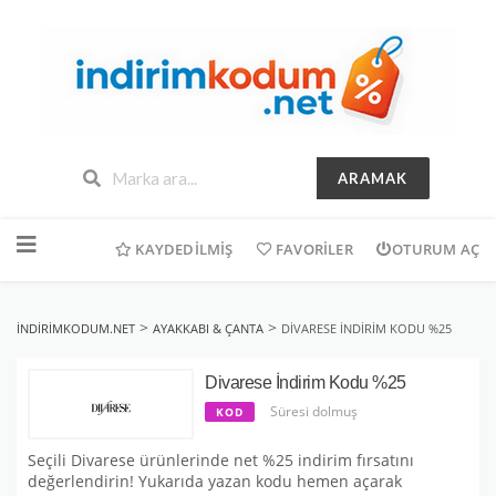
ARAMAK
İçeriğe
geç
KAYDEDILMIŞ
FAVORILER
OTURUM AÇ
>
>
INDIRIMKODUM.NET
AYAKKABI & ÇANTA
DIVARESE İNDIRIM KODU %25
Divarese İndirim Kodu %25
Süresi dolmuş
KOD
Seçili Divarese ürünlerinde net %25 indirim fırsatını
değerlendirin! Yukarıda yazan kodu hemen açarak