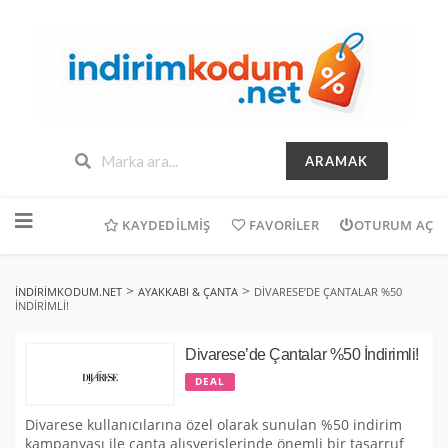
ARAMAK
İçeriğe
geç
KAYDEDILMIŞ
FAVORILER
OTURUM AÇ
>
>
INDIRIMKODUM.NET
AYAKKABI & ÇANTA
DIVARESE’DE ÇANTALAR %50
İNDIRIMLI!
Divarese’de Çantalar %50 İndirimli!
DEAL
Divarese kullanıcılarına özel olarak sunulan %50 indirim
kampanyası ile çanta alışverişlerinde önemli bir tasarruf