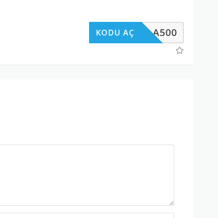
BELLA500
KODU AÇ