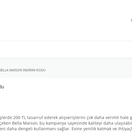
 BELLA MAISON INDIRIM KODU
du
şlerde 200 TL tasarruf ederek alışverişlerini çok daha verimli hale g
ken Bella Maison, bu kampanya sayesinde kaliteyi daha ulaşılabilir 
tçeni daha dengeli kullanmanı sağlar. Evine yenilik katmak ve ihtiya