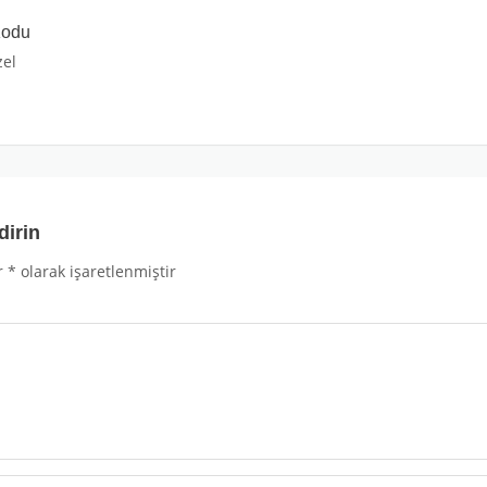
Kodu
zel
dirin
r
*
olarak işaretlenmiştir