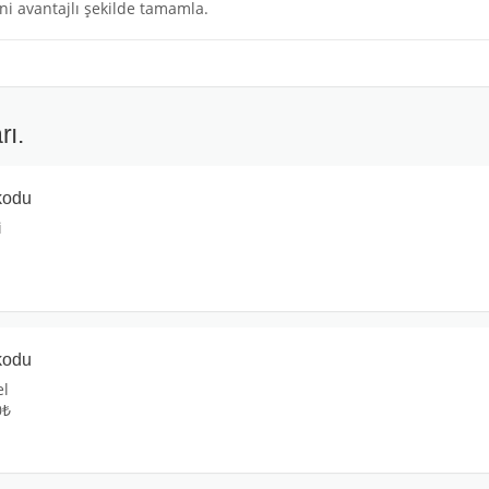
ni avantajlı şekilde tamamla.
rı.
kodu
i
kodu
el
0₺