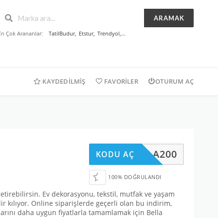
ARAMAK
En Çok Arananlar:
TatilBudur
,
Etstur
,
Trendyol
,...
KAYDEDILMIŞ
FAVORILER
OTURUM AÇ
BELLA200
KODU AÇ
100% DOĞRULANDI
etirebilirsin. Ev dekorasyonu, tekstil, mutfak ve yaşam
kılıyor. Online siparişlerde geçerli olan bu indirim,
çlarını daha uygun fiyatlarla tamamlamak için Bella