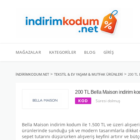
İçeriğe
geç
MAĞAZALAR
KATEGORILER
BLOG
GIRIŞ
>
>
INDIRIMKODUM.NET
TEKSTIL & EV YAŞAM & MUTFAK ÜRÜNLERI
200 TL
200 TL Bella Maison indirim ko
KOD
Süresi dolmuş
Bella Maison indirim kodum ile 1.500 TL ve üzeri alışveri
ürünlerinde sunduğu şık ve modern tasarımlarla dikkat çe
sepet tutarını düşürürken alışveriş keyfini artırır ve bü