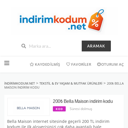
ARAMAK
İçeriğe
geç
KAYDEDILMIŞ
FAVORILER
OTURUM AÇ
>
>
INDIRIMKODUM.NET
TEKSTIL & EV YAŞAM & MUTFAK ÜRÜNLERI
200₺ BELLA
MAISON INDIRIM KODU
200₺ Bella Maison indirim kodu
Süresi dolmuş
KOD
Bella Maison internet sitesinde geçerli 200 TL indirim
kodum ile ilk alışverişinizi çok daha avantajlı hale