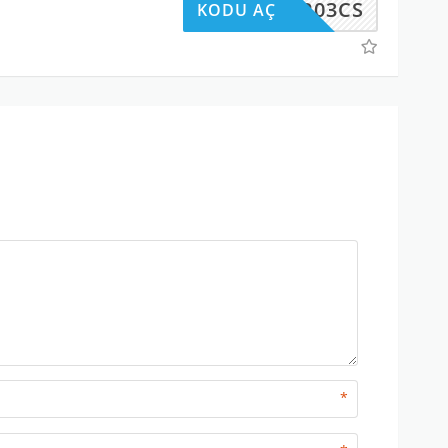
MPR03CS
KODU AÇ
*