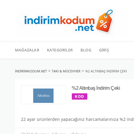
İçeriğe
geç
MAĞAZALAR
KATEGORILER
BLOG
GIRIŞ
>
>
INDIRIMKODUM.NET
TAKI & MÜCEVHER
%2 ALTINBAŞ İNDIRIM ÇEKI
%2 Altınbaş İndirim Çeki
KOD
22 ayar ürünlerden yapacağınız harcamalarınıza %2 ind