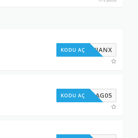
E-posta
05AVJANX
KODU AÇ
MYPRAG05
KODU AÇ