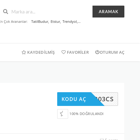
ARAMAK
En Çok Arananlar:
TatilBudur
,
Etstur
,
Trendyol
,...
KAYDEDILMIŞ
FAVORILER
OTURUM AÇ
MPR03CS
KODU AÇ
100% DOĞRULANDI