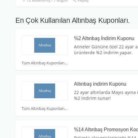
72 Kullanılmış - 1 Bugün
Paylaş
En Çok Kullanılan Altınbaş Kuponları.
%2 Altınbaş İndirim Kuponu
Anneler Gününe özel 22 ayar a
ürünlerde %2 indirim yapar.
Tüm Altınbaş Kuponları
Altınbaş indirim Kuponu
22 ayar altınlarda Mayıs ayına 
%2 indirim sunar!
Tüm Altınbaş Kuponları
%14 Altınbaş Promosyon Ko
Pırlanta alışverişlerinizde %14