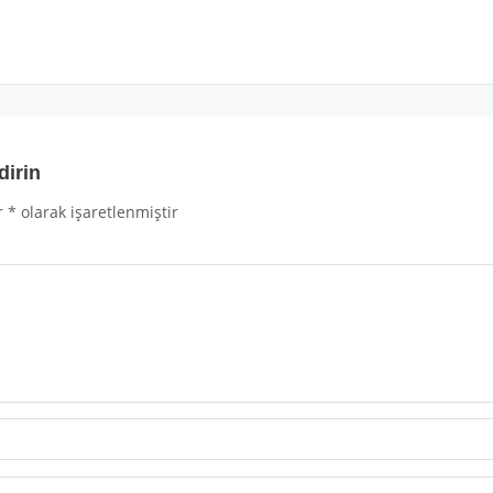
dirin
r
*
olarak işaretlenmiştir