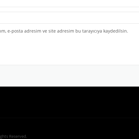
m, e-posta adresim ve site adresim bu tarayıcıya kaydedilsin.
Rights Reserved.