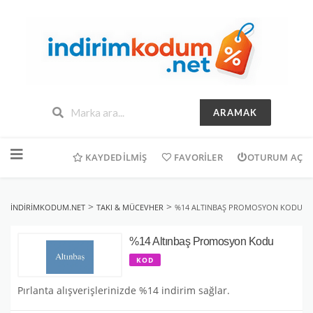
ARAMAK
İçeriğe
geç
KAYDEDILMIŞ
FAVORILER
OTURUM AÇ
>
>
INDIRIMKODUM.NET
TAKI & MÜCEVHER
%14 ALTINBAŞ PROMOSYON KODU
%14 Altınbaş Promosyon Kodu
KOD
Pırlanta alışverişlerinizde %14 indirim sağlar.