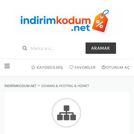
ARAMAK
İçeriğe
geç
KAYDEDILMIŞ
FAVORILER
OTURUM AÇ
>
INDIRIMKODUM.NET
DOMAIN & HOSTING & HIZMET