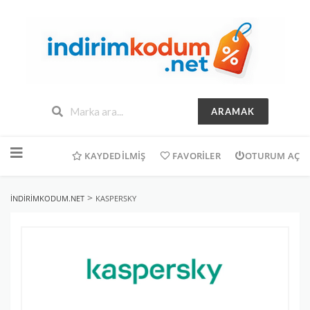
ARAMAK
İçeriğe
geç
KAYDEDILMIŞ
FAVORILER
OTURUM AÇ
>
INDIRIMKODUM.NET
KASPERSKY