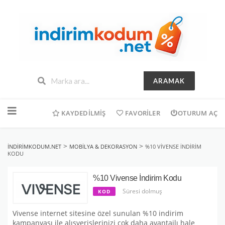
ARAMAK
İçeriğe
geç
KAYDEDILMIŞ
FAVORILER
OTURUM AÇ
>
>
INDIRIMKODUM.NET
MOBILYA & DEKORASYON
%10 VIVENSE İNDIRIM
KODU
%10 Vivense İndirim Kodu
Süresi dolmuş
KOD
Vivense internet sitesine özel sunulan %10 indirim
kampanyası ile alışverişlerinizi çok daha avantajlı hale