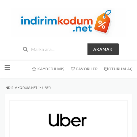
ARAMAK
İçeriğe
geç
KAYDEDILMIŞ
FAVORILER
OTURUM AÇ
>
INDIRIMKODUM.NET
UBER