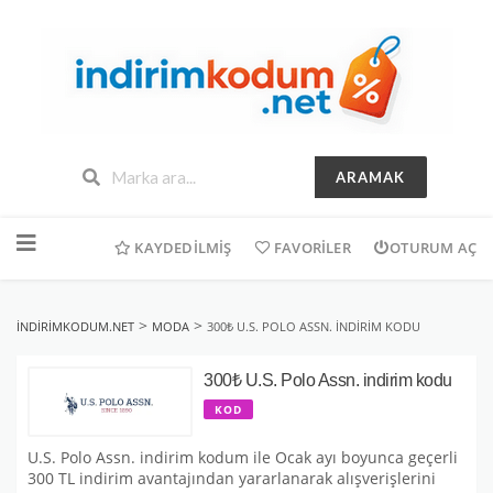
ARAMAK
İçeriğe
geç
KAYDEDILMIŞ
FAVORILER
OTURUM AÇ
>
>
INDIRIMKODUM.NET
MODA
300₺ U.S. POLO ASSN. INDIRIM KODU
300₺ U.S. Polo Assn. indirim kodu
KOD
U.S. Polo Assn. indirim kodum ile Ocak ayı boyunca geçerli
300 TL indirim avantajından yararlanarak alışverişlerini