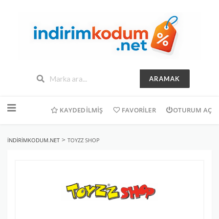
ARAMAK
İçeriğe
geç
KAYDEDILMIŞ
FAVORILER
OTURUM AÇ
>
INDIRIMKODUM.NET
TOYZZ SHOP