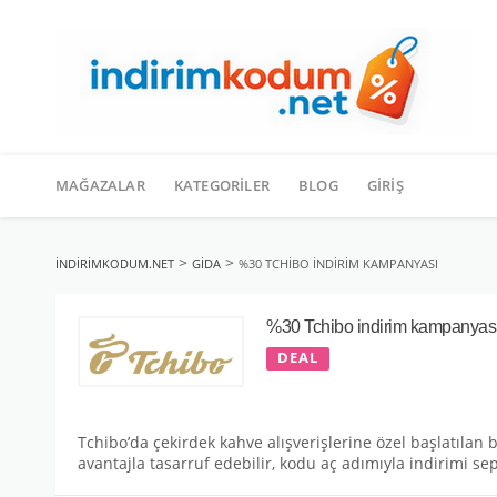
İçeriğe
geç
MAĞAZALAR
KATEGORILER
BLOG
GIRIŞ
>
>
INDIRIMKODUM.NET
GIDA
%30 TCHIBO INDIRIM KAMPANYASI
%30 Tchibo indirim kampanyas
DEAL
Tchibo’da çekirdek kahve alışverişlerine özel başlatıla
avantajla tasarruf edebilir, kodu aç adımıyla indirimi sepe