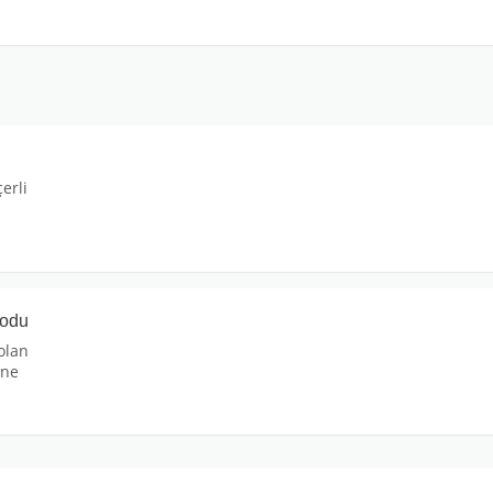
erli
kodu
olan
ine