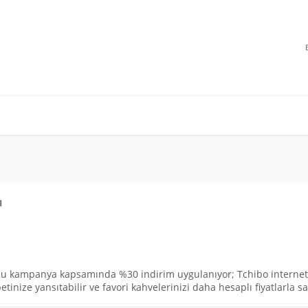
ı
n bu kampanya kapsamında %30 indirim uygulanıyor; Tchibo internet 
tinize yansıtabilir ve favori kahvelerinizi daha hesaplı fiyatlarla sat