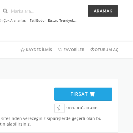
ARAMAK
En Çok Arananlar:
TatilBudur
,
Etstur
,
Trendyol
,...
KAYDEDILMIŞ
FAVORILER
OTURUM AÇ
FIRSAT
100% DOĞRULANDI
sitesinden vereceğiniz siparişlerde geçerli olan bu
ın alabilirsiniz.