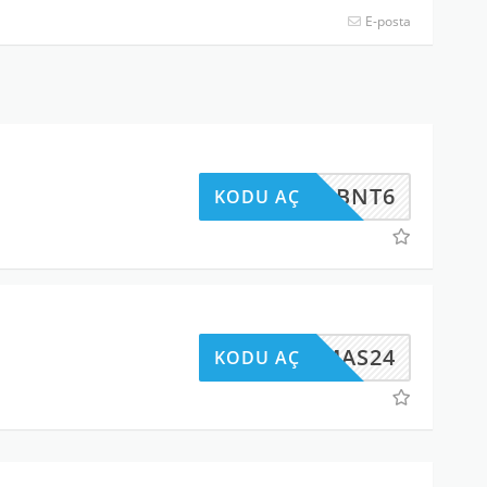
E-posta
G2N4BNT6
KODU AÇ
XMAS24
KODU AÇ