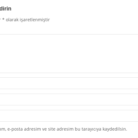
dirin
r
*
olarak işaretlenmiştir
m, e-posta adresim ve site adresim bu tarayıcıya kaydedilsin.