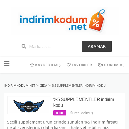
ARAMAK
İçeriğe
geç
KAYDEDILMIŞ
FAVORILER
OTURUM AÇ
>
>
INDIRIMKODUM.NET
GIDA
%5 SUPPLEMENTLER INDIRIM KODU
%5 SUPPLEMENTLER indirim
kodu
Süresi dolmuş
KOD
Seçili supplement ürünlerinde sunulan %5 indirim fırsatı
ile alışverişlerinizi daha kazançlı hale getirebilirsiniz.