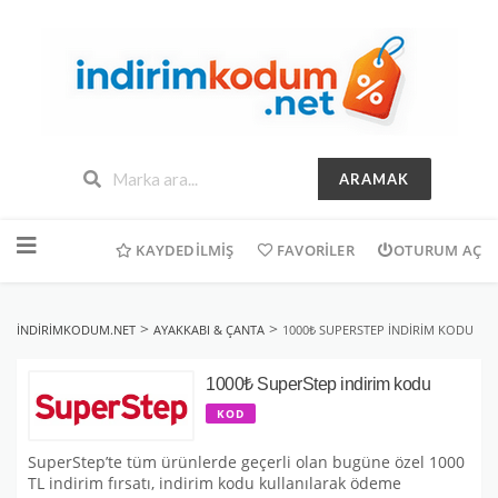
ARAMAK
İçeriğe
geç
KAYDEDILMIŞ
FAVORILER
OTURUM AÇ
>
>
INDIRIMKODUM.NET
AYAKKABI & ÇANTA
1000₺ SUPERSTEP INDIRIM KODU
1000₺ SuperStep indirim kodu
KOD
SuperStep’te tüm ürünlerde geçerli olan bugüne özel 1000
TL indirim fırsatı, indirim kodu kullanılarak ödeme