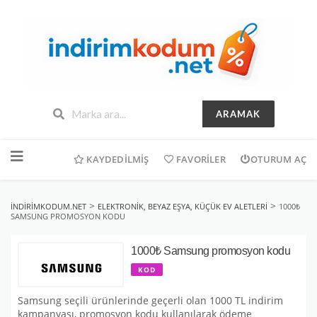
ARAMAK
İçeriğe
geç
KAYDEDILMIŞ
FAVORILER
OTURUM AÇ
>
>
INDIRIMKODUM.NET
ELEKTRONIK, BEYAZ EŞYA, KÜÇÜK EV ALETLERI
1000₺
SAMSUNG PROMOSYON KODU
1000₺ Samsung promosyon kodu
KOD
Samsung seçili ürünlerinde geçerli olan 1000 TL indirim
kampanyası, promosyon kodu kullanılarak ödeme