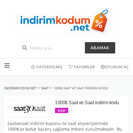
ARAMAK
İçeriğe
geç
KAYDEDILMIŞ
FAVORILER
OTURUM AÇ
>
>
INDIRIMKODUM.NET
SAAT
1000₺ SAAT VE SAAT INDIRIM KODU
1000₺ Saat ve Saat indirim kodu
KOD
Saatvesaat indirim kuponu ile saat alışverişlerinde
1000₺’ye kadar kazanç sağlama imkanı sunulmaktadır. Bu