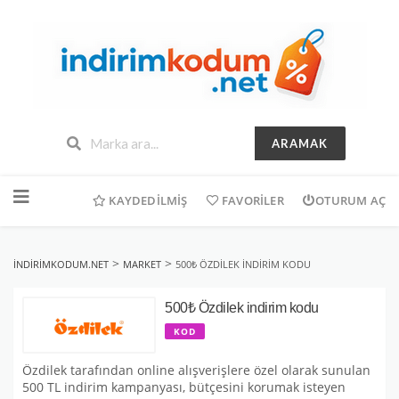
ARAMAK
İçeriğe
geç
KAYDEDILMIŞ
FAVORILER
OTURUM AÇ
>
>
INDIRIMKODUM.NET
MARKET
500₺ ÖZDILEK INDIRIM KODU
500₺ Özdilek indirim kodu
KOD
Özdilek tarafından online alışverişlere özel olarak sunulan
500 TL indirim kampanyası, bütçesini korumak isteyen