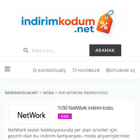
ARAMAK
İçeriğe
geç
KAYDEDILMIŞ
FAVORILER
OTURUM AÇ
>
>
INDIRIMKODUM.NET
MODA
%50 NETWORK INDIRIM KODU
%50 NetWork indirim kodu
KOD
NetWork sezon koleksiyonunda yer alan ürünler için
geçerli olan bu indirim kampanyası, moda alışverişlerinde