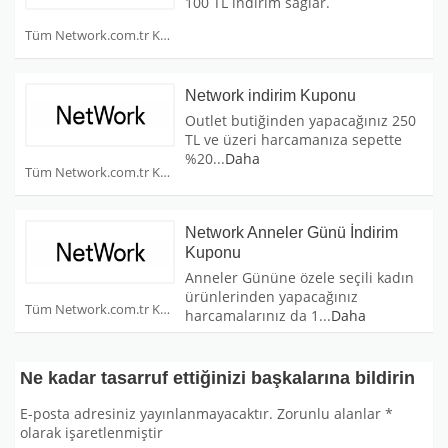
100 TL indirim sağlar.
Tüm Network.com.tr Kuponları
Network indirim Kuponu
Outlet butiğinden yapacağınız 250
TL ve üzeri harcamanıza sepette
%20
...
Daha
Tüm Network.com.tr Kuponları
Network Anneler Günü İndirim
Kuponu
Anneler Gününe özele seçili kadın
ürünlerinden yapacağınız
Tüm Network.com.tr Kuponları
harcamalarınız da 1
...
Daha
Ne kadar tasarruf ettiğinizi başkalarına bildirin
E-posta adresiniz yayınlanmayacaktır.
Zorunlu alanlar
*
olarak işaretlenmiştir