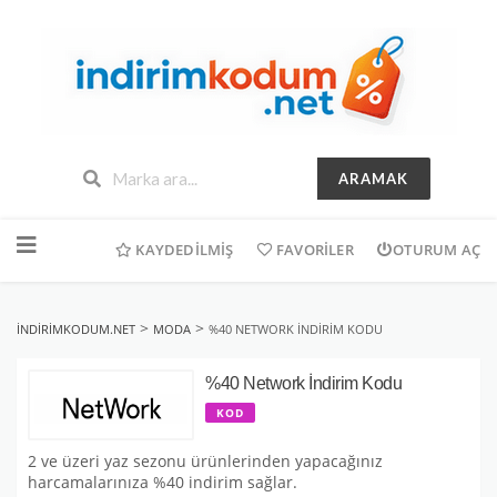
ARAMAK
İçeriğe
geç
KAYDEDILMIŞ
FAVORILER
OTURUM AÇ
>
>
INDIRIMKODUM.NET
MODA
%40 NETWORK İNDIRIM KODU
%40 Network İndirim Kodu
KOD
2 ve üzeri yaz sezonu ürünlerinden yapacağınız
harcamalarınıza %40 indirim sağlar.