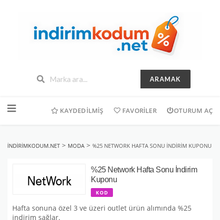
ARAMAK
İçeriğe
geç
KAYDEDILMIŞ
FAVORILER
OTURUM AÇ
>
>
INDIRIMKODUM.NET
MODA
%25 NETWORK HAFTA SONU İNDIRIM KUPONU
%25 Network Hafta Sonu İndirim
Kuponu
KOD
Hafta sonuna özel 3 ve üzeri outlet ürün alımında %25
indirim sağlar.