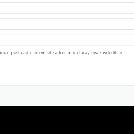
m, e-posta adresim ve site adresim bu tarayıcıya kaydedilsin.