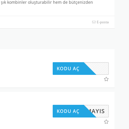
ık kombinler oluşturabilir hem de bütçenizden
E-posta
KODU AÇ
MAYIS
KODU AÇ