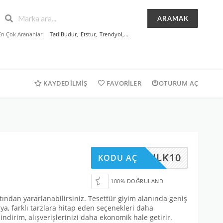
ARAMAK
En Çok Arananlar:
TatilBudur
,
Etstur
,
Trendyol
,...
KAYDEDILMIŞ
FAVORILER
OTURUM AÇ
ILK10
KODU AÇ
100% DOĞRULANDI
ından yararlanabilirsiniz. Tesettür giyim alanında geniş
a, farklı tarzlara hitap eden seçenekleri daha
ndirim, alışverişlerinizi daha ekonomik hale getirir.