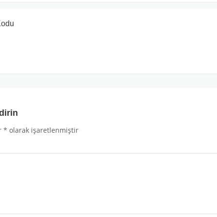
Kodu
dirin
r
*
olarak işaretlenmiştir