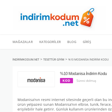
İçeriğe
geç
MAĞAZALAR
KATEGORILER
BLOG
GIRIŞ
>
>
INDIRIMKODUM.NET
TESETTÜR GIYIM
%10 MODANISA İNDIRIM KODU
%10 Modanisa İndirim Kodu
KOD
Süresi dolmuş
Modanisa’nın resmi internet sitesinde geçerli olan bu in
ürün yelpazesi sunan Modanisa’nın elbise, tunik, ferace,
erişilebilir hale getirir. Günlük kullanım ürünlerinden ö