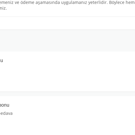
meniz ve ödeme aşamasında uygulamanız yeterlidir. Böylece hem ş
niz.
nu
ponu
 bedava