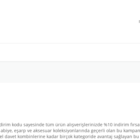
dirim kodu sayesinde tüm ürün alışverişlerinizde %10 indirim fırsat
 abiye, eşarp ve aksesuar koleksiyonlarında geçerli olan bu kampany
zel davet kombinlerine kadar birçok kategoride avantaj sağlayan bu i