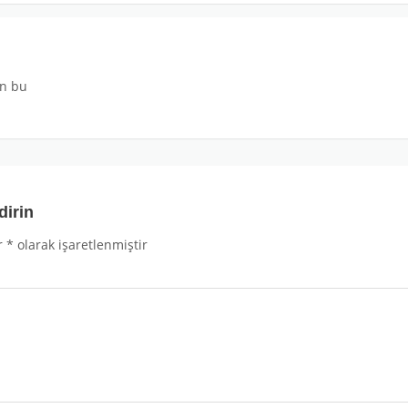
an bu
dirin
r
*
olarak işaretlenmiştir