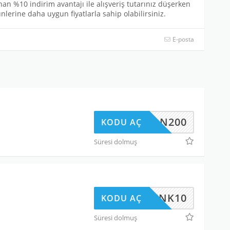
n %10 indirim avantajı ile alışveriş tutarınız düşerken
erine daha uygun fiyatlarla sahip olabilirsiniz.
E-posta
SEZON200
KODU AÇ
Süresi dolmuş
DHMNK10
KODU AÇ
Süresi dolmuş