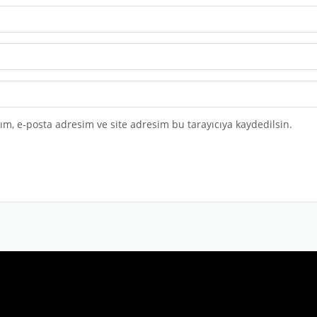
m, e-posta adresim ve site adresim bu tarayıcıya kaydedilsin.