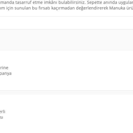
anda tasarruf etme imkânı bulabilirsiniz. Sepette anında uygulana
nım için sunulan bu fırsatı kaçırmadan değerlendirerek Manuka ürünl
rine
mpanya
rli
sı