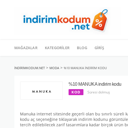
İçeriğe
geç
MAĞAZALAR
KATEGORILER
BLOG
GIRIŞ
>
>
INDIRIMKODUM.NET
MODA
%10 MANUKA INDIRIM KODU
%10 MANUKA indirim kodu
KOD
Süresi dolmuş
Manuka internet sitesinde geçerli olan bu sınırlı süreli 
kodu aç seçeneğine tıklayarak indirim kodunu görüntüley
tercih edilebilecek zarif tasarımlara kadar birçok ürün