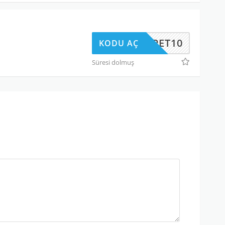
SEPET10
KODU AÇ
Süresi dolmuş