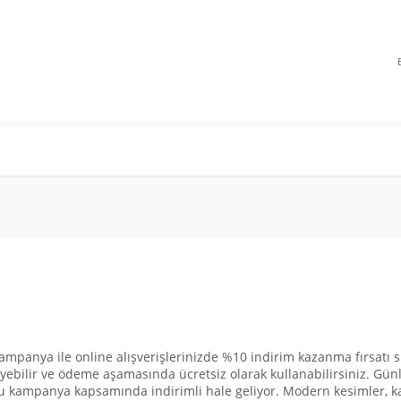
kampanya ile online alışverişlerinizde %10 indirim kazanma fırsatı s
ebilir ve ödeme aşamasında ücretsiz olarak kullanabilirsiniz. Günl
 bu kampanya kapsamında indirimli hale geliyor. Modern kesimler, k