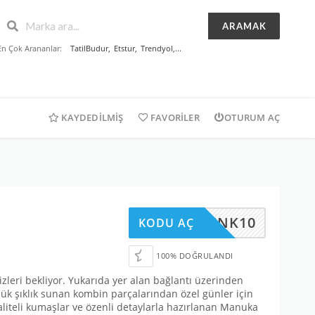
ARAMAK
En Çok Arananlar:
TatilBudur
,
Etstur
,
Trendyol
,...
KAYDEDILMIŞ
FAVORILER
OTURUM AÇ
AVJMNK10
KODU AÇ
100% DOĞRULANDI
izleri bekliyor. Yukarıda yer alan bağlantı üzerinden
ük şıklık sunan kombin parçalarından özel günler için
aliteli kumaşlar ve özenli detaylarla hazırlanan Manuka