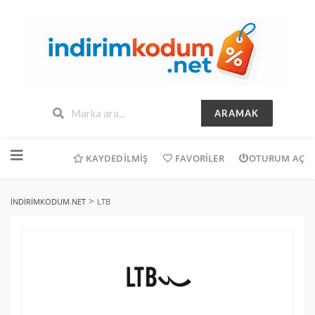
ARAMAK
İçeriğe
geç
KAYDEDILMIŞ
FAVORILER
OTURUM AÇ
>
INDIRIMKODUM.NET
LTB