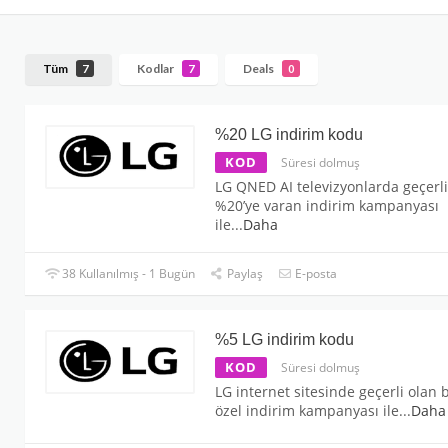
Tüm
Kodlar
Deals
7
7
0
%20 LG indirim kodu
KOD
Süresi dolmuş
LG QNED AI televizyonlarda geçerli
%20’ye varan indirim kampanyası
ile
...
Daha
38 Kullanılmış - 1 Bugün
Paylaş
E-posta
%5 LG indirim kodu
KOD
Süresi dolmuş
LG internet sitesinde geçerli olan 
özel indirim kampanyası ile
...
Daha