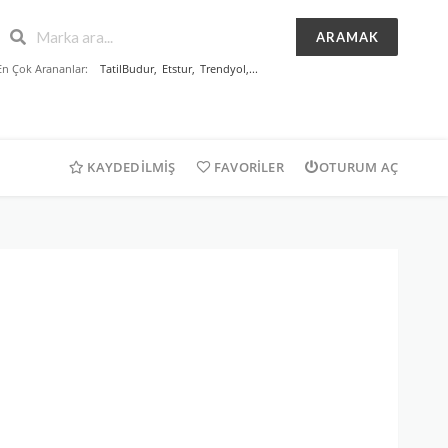
ARAMAK
En Çok Arananlar:
TatilBudur
,
Etstur
,
Trendyol
,...
KAYDEDILMIŞ
FAVORILER
OTURUM AÇ