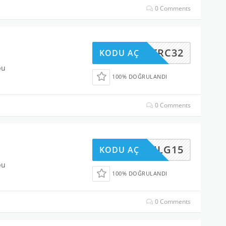
0 Comments
TRC32
KODU AÇ
bu
100% DOĞRULANDI
0 Comments
DHLG15
KODU AÇ
bu
100% DOĞRULANDI
0 Comments