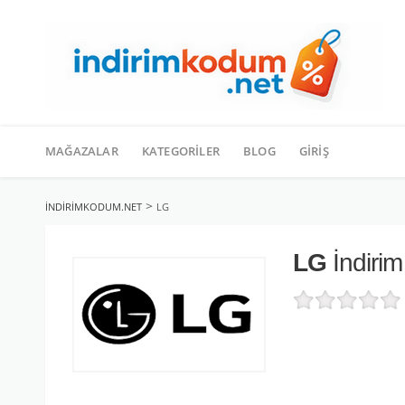
İçeriğe
geç
MAĞAZALAR
KATEGORILER
BLOG
GIRIŞ
>
INDIRIMKODUM.NET
LG
LG
İndiri