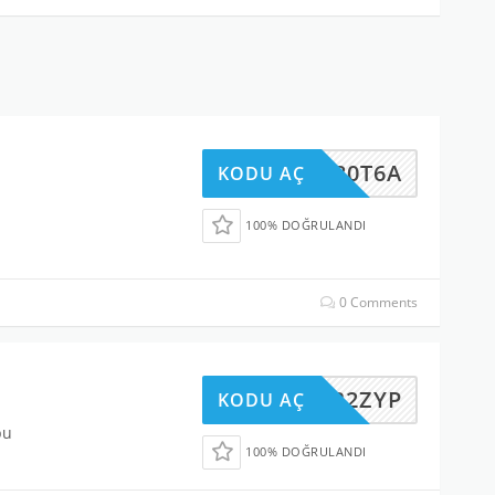
NED80T6A
KODU AÇ
100% DOĞRULANDI
0 Comments
VH9B2ZYP
KODU AÇ
bu
100% DOĞRULANDI