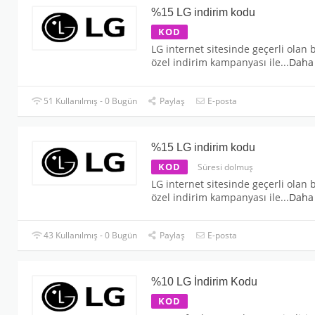
%15 LG indirim kodu
KOD
LG internet sitesinde geçerli olan 
özel indirim kampanyası ile
...
Daha
51 Kullanılmış - 0 Bugün
Paylaş
E-posta
%15 LG indirim kodu
KOD
Süresi dolmuş
LG internet sitesinde geçerli olan 
özel indirim kampanyası ile
...
Daha
43 Kullanılmış - 0 Bugün
Paylaş
E-posta
%10 LG İndirim Kodu
KOD