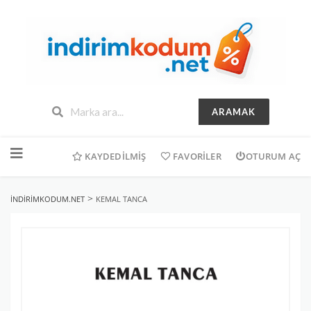
ARAMAK
İçeriğe
geç
KAYDEDILMIŞ
FAVORILER
OTURUM AÇ
>
INDIRIMKODUM.NET
KEMAL TANCA