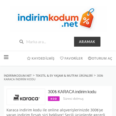
ARAMAK
İçeriğe
geç
KAYDEDILMIŞ
FAVORILER
OTURUM AÇ
>
>
INDIRIMKODUM.NET
TEKSTIL & EV YAŞAM & MUTFAK ÜRÜNLERI
300₺
KARACA INDIRIM KODU
300₺ KARACA indirim kodu
Süresi dolmuş
KOD
Karaca indirim kodu ile online alışverişlerinizde 300₺’ye
varan indirim fırsatı sizi bekliyor! Seçili ürünlerde geçerli