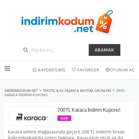
ARAMAK
İçeriğe
geç
KAYDEDILMIŞ
FAVORILER
OTURUM AÇ
>
>
INDIRIMKODUM.NET
TEKSTIL & EV YAŞAM & MUTFAK ÜRÜNLERI
200TL
KARACA İNDIRIM KUPONU!
200TL Karaca İndirim Kuponu!
KOD
Karaca online mağazasında geçerli 200 TL indirim fırsatı
İndirimkodum’da sizleri bekliyor. Karaca’nın seçili ya da