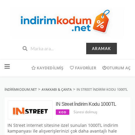
ARAMAK
İçeriğe
geç
KAYDEDILMIŞ
FAVORILER
OTURUM AÇ
>
>
INDIRIMKODUM.NET
AYAKKABI & ÇANTA
IN STREET İNDIRIM KODU 1000TL
IN Street İndirim Kodu 1000TL
Süresi dolmuş
KOD
IN Street internet sitesine özel sunulan 1000TL indirim
kampanyası ile alışverişlerinizi çok daha avantajlı hale