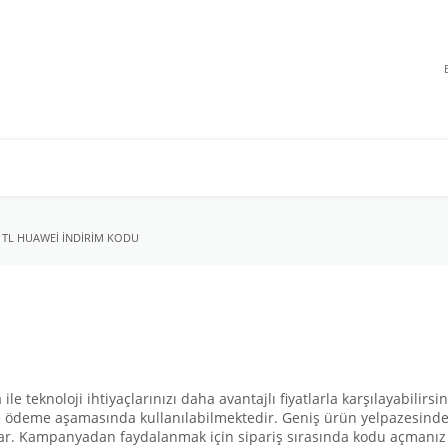
 TL HUAWEI INDIRIM KODU
le teknoloji ihtiyaçlarınızı daha avantajlı fiyatlarla karşılayabilir
rde ödeme aşamasında kullanılabilmektedir. Geniş ürün yelpazesind
sunar. Kampanyadan faydalanmak için sipariş sırasında kodu açmanız 