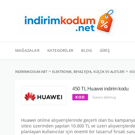
İçeriğe
geç
MAĞAZALAR
KATEGORILER
BLOG
GIRIŞ
>
>
INDIRIMKODUM.NET
ELEKTRONIK, BEYAZ EŞYA, KÜÇÜK EV ALETLERI
450
450 TL Huawei indirim kodu
KOD
Süresi dolmuş
Huawei online alışverişlerinde geçerli olan bu kampanya i
sitesi üzerinden yapılan 10.000 TL ve üzeri alışverişle
planlayan kullanıcılar için önemli bir tasarruf fırsatı 