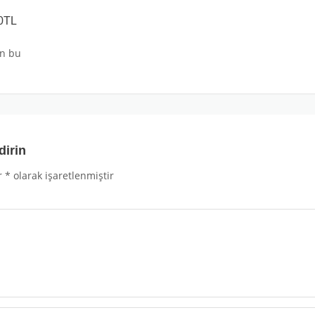
0TL
an bu
dirin
r
*
olarak işaretlenmiştir