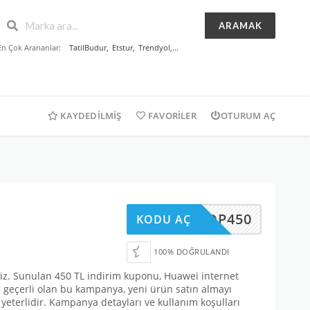
ARAMAK
En Çok Arananlar:
TatilBudur
,
Etstur
,
Trendyol
,...
KAYDEDILMIŞ
FAVORILER
OTURUM AÇ
ASHOP450
KODU AÇ
100% DOĞRULANDI
siniz. Sunulan 450 TL indirim kuponu, Huawei internet
e geçerli olan bu kampanya, yeni ürün satın almayı
yeterlidir. Kampanya detayları ve kullanım koşulları