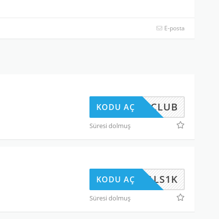
E-posta
4800CLUB
KODU AÇ
Süresi dolmuş
ALS1K
KODU AÇ
Süresi dolmuş