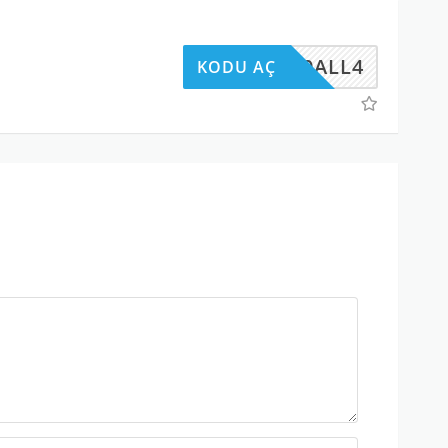
A450ALL4
KODU AÇ