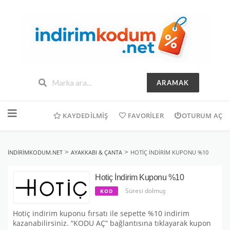
ARAMAK
İçeriğe
geç
KAYDEDILMIŞ
FAVORILER
OTURUM AÇ
>
>
INDIRIMKODUM.NET
AYAKKABI & ÇANTA
HOTIÇ İNDIRIM KUPONU %10
Hotiç İndirim Kuponu %10
Süresi dolmuş
KOD
Hotiç indirim kuponu fırsatı ile sepette %10 indirim
kazanabilirsiniz. “KODU AÇ” bağlantısına tıklayarak kupon