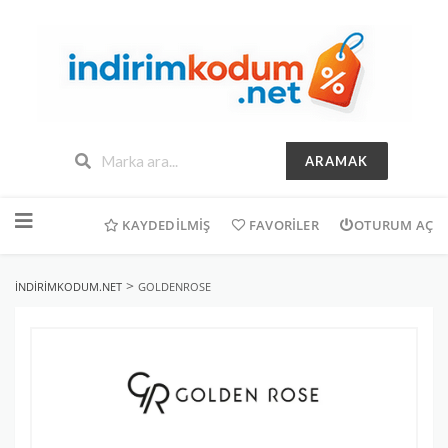
ARAMAK
İçeriğe
geç
KAYDEDILMIŞ
FAVORILER
OTURUM AÇ
>
INDIRIMKODUM.NET
GOLDENROSE