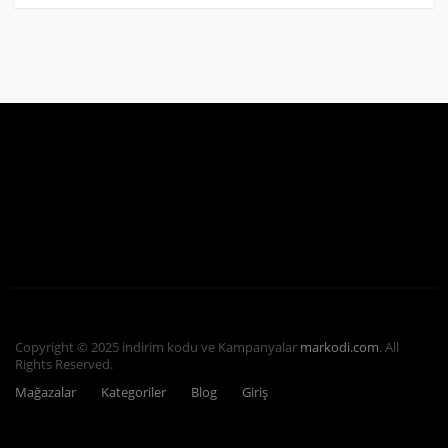
Copyright © 2025 indirim kodu ve Kampanyalar
markodi.com
. All
Rights Reserved.
Mağazalar
Kategoriler
Blog
Giriş