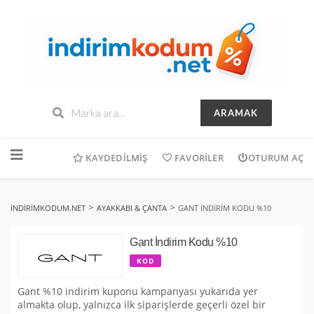
ARAMAK
İçeriğe
geç
KAYDEDILMIŞ
FAVORILER
OTURUM AÇ
>
>
INDIRIMKODUM.NET
AYAKKABI & ÇANTA
GANT İNDIRIM KODU %10
Gant İndirim Kodu %10
KOD
Gant %10 indirim kuponu kampanyası yukarıda yer
almakta olup, yalnızca ilk siparişlerde geçerli özel bir