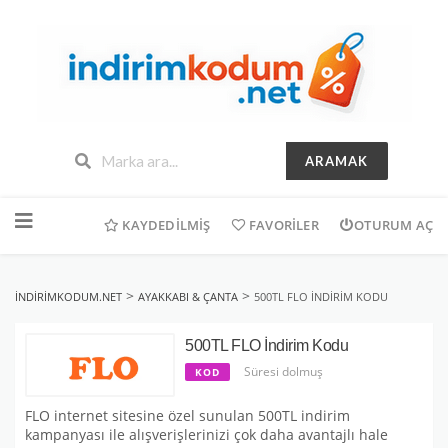
ARAMAK
İçeriğe
geç
KAYDEDILMIŞ
FAVORILER
OTURUM AÇ
>
>
INDIRIMKODUM.NET
AYAKKABI & ÇANTA
500TL FLO İNDIRIM KODU
500TL FLO İndirim Kodu
Süresi dolmuş
KOD
FLO internet sitesine özel sunulan 500TL indirim
kampanyası ile alışverişlerinizi çok daha avantajlı hale