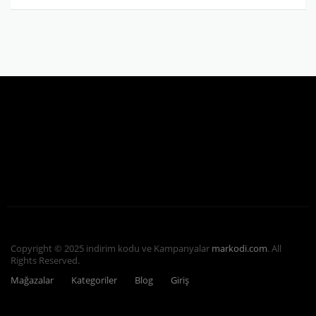
Copyright © 2025 indirim kodu ve Kampanyalar
markodi.com
. All
Rights Reserved.
Mağazalar
Kategoriler
Blog
Giriş