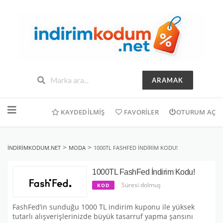
ARAMAK
İçeriğe
geç
KAYDEDILMIŞ
FAVORILER
OTURUM AÇ
>
>
INDIRIMKODUM.NET
MODA
1000TL FASHFED İNDIRIM KODU!
1000TL FashFed İndirim Kodu!
Süresi dolmuş
KOD
FashFed’in sunduğu 1000 TL indirim kuponu ile yüksek
tutarlı alışverişlerinizde büyük tasarruf yapma şansını