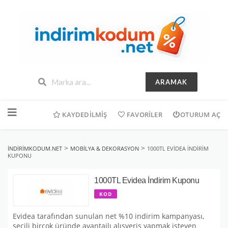
ARAMAK
İçeriğe
geç
KAYDEDILMIŞ
FAVORILER
OTURUM AÇ
>
>
INDIRIMKODUM.NET
MOBILYA & DEKORASYON
1000TL EVIDEA İNDIRIM
KUPONU
1000TL Evidea İndirim Kuponu
KOD
Evidea tarafından sunulan net %10 indirim kampanyası,
seçili birçok üründe avantajlı alışveriş yapmak isteyen