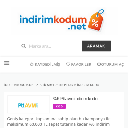
ARAMAK
İçeriğe
geç
KAYDEDILMIŞ
FAVORILER
OTURUM AÇ
>
>
INDIRIMKODUM.NET
E-TICARET
%6 PTTAVM INDIRIM KODU
%6 Pttavm indirim kodu
KOD
Geniş kategori kapsamına sahip olan bu kampanya ile
maksimum 60.000 TL sepet tutarına kadar %6 indirim